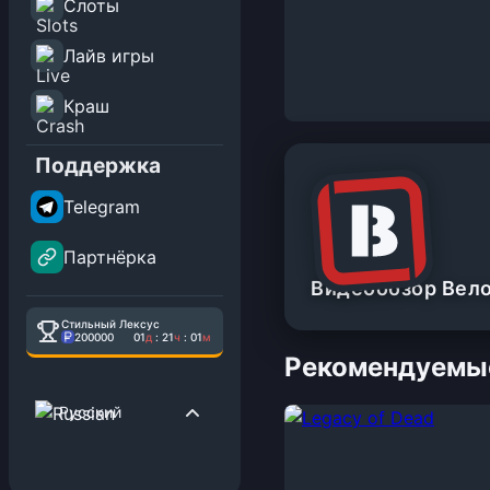
Слоты
Лайв игры
Краш
Поддержка
Telegram
Партнёрка
Видеообзор Вело
Стильный Лексус
200000
01
д
:
21
ч
:
01
м
Рекомендуемы
Русский