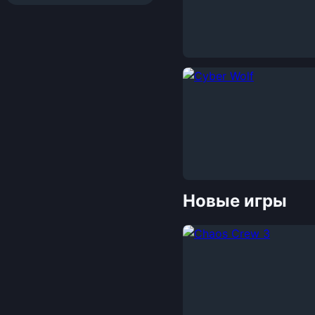
Новые игры