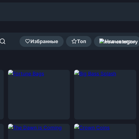
Избранные
Топ
Новые игры