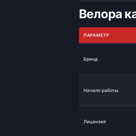
Велора к
ПАРАМЕТР
Бренд
Начало работы
Лицензия