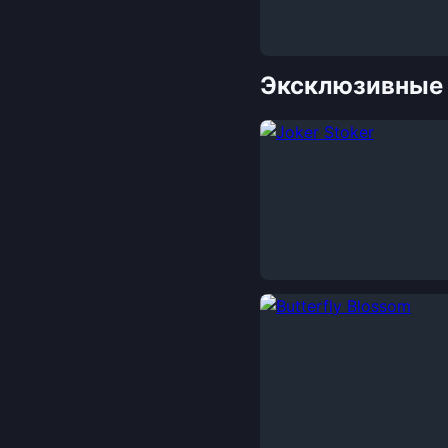
Эксклюзивные