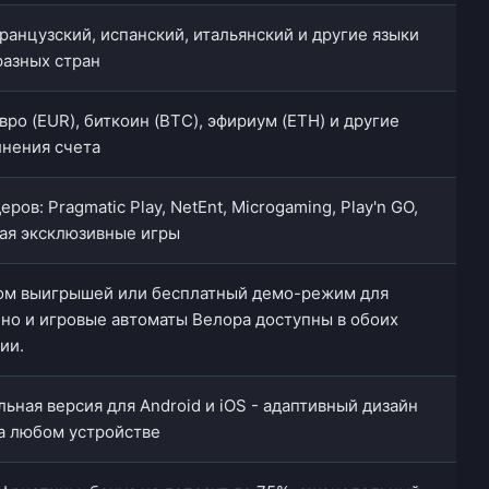
ранцузский, испанский, итальянский и другие языки
разных стран
вро (EUR), биткоин (BTC), эфириум (ETH) и другие
лнения счета
ов: Pragmatic Play, NetEnt, Microgaming, Play'n GO,
ючая эксклюзивные игры
дом выигрышей или бесплатный демо-режим для
но и игровые автоматы Велора доступны в обоих
ии.
льная версия для Android и iOS - адаптивный дизайн
а любом устройстве