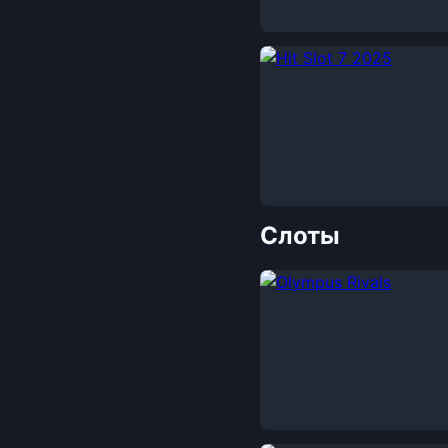
Слоты