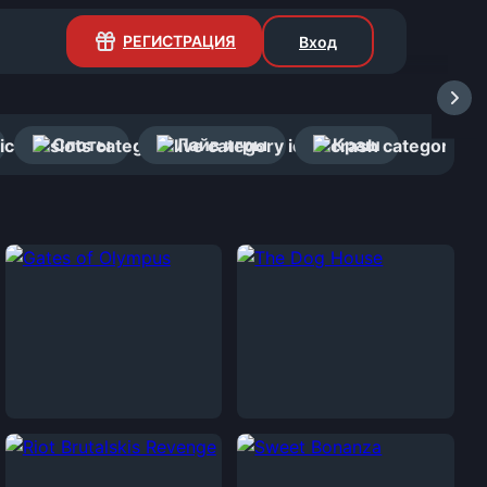
РЕГИСТРАЦИЯ
Вход
Слоты
Лайв игры
Краш