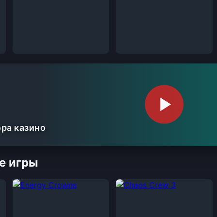
ра казино
е игры